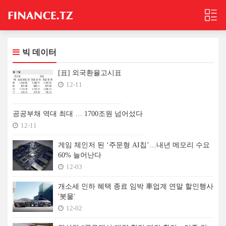
빅 데이터
[표] 외국환율고시표
12-11
공공부채 역대 최대 … 1700조원 넘어섰다
12-11
게임 체인저 된 ‘주문형 AI칩’…내년 메모리 수요
60% 늘어난다
12-03
개소세 인하 혜택 종료 임박 車업계 연말 할인행사
'봇물'
12-02