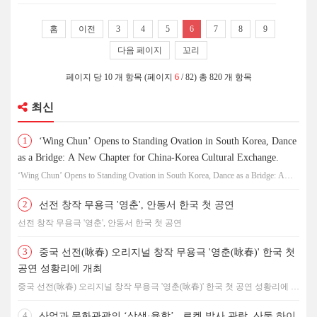
홈
이전
3
4
5
6
7
8
9
다음 페이지
꼬리
페이지 당 10 개 항목 (페이지
6
/ 82) 총 820 개 항목
최신
1
‘Wing Chun’ Opens to Standing Ovation in South Korea, Dance
as a Bridge: A New Chapter for China-Korea Cultural Exchange.
‘Wing Chun’ Opens to Standing Ovation in South Korea, Dance as a Bridge: A
New Chapter for China-Korea Cultural Exchange.
2
선전 창작 무용극 '영춘', 안동서 한국 첫 공연
선전 창작 무용극 '영춘', 안동서 한국 첫 공연
3
중국 선전(咏春) 오리지널 창작 무용극 '영춘(咏春)' 한국 첫
공연 성황리에 개최
중국 선전(咏春) 오리지널 창작 무용극 '영춘(咏春)' 한국 첫 공연 성황리에 개
최
4
산업과 문화관광의 ‘상생·융합’...로켓 발사 관람, 산둥 하이