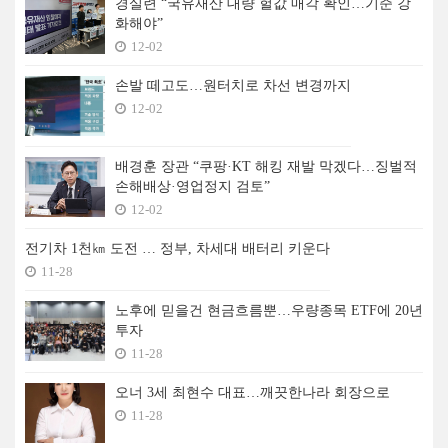
경실련 “국유재산 대량 헐값 매각 확인…기준 강
화해야”
12-02
손발 떼고도…원터치로 차선 변경까지
12-02
배경훈 장관 “쿠팡·KT 해킹 재발 막겠다…징벌적
손해배상·영업정지 검토”
12-02
전기차 1천㎞ 도전 … 정부, 차세대 배터리 키운다
11-28
노후에 믿을건 현금흐름뿐…우량종목 ETF에 20년
투자
11-28
오너 3세 최현수 대표…깨끗한나라 회장으로
11-28