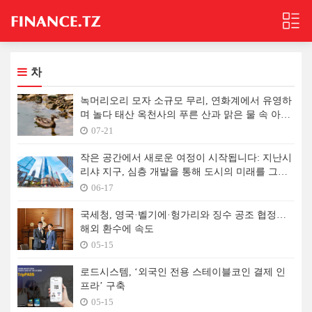
차
녹머리오리 모자 소규모 무리, 연화계에서 유영하
며 놀다 태산 옥천사의 푸른 산과 맑은 물 속 아름
다운 생태 환경 만끽
07-21
작은 공간에서 새로운 여정이 시작됩니다: 지난시
리샤 지구, 심층 개발을 통해 도시의 미래를 그려
보다
06-17
국세청, 영국·벨기에·헝가리와 징수 공조 협정…
해외 환수에 속도
05-15
로드시스템, ‘외국인 전용 스테이블코인 결제 인
프라’ 구축
05-15