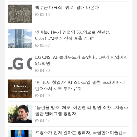
박수근 대표작 ‘귀로’ 경매 나온다
05-15
넷마블, 1분기 영업익 531억으로 전년比
6.8%↑...“2분기 신작 매출 기대”
05-07
LG CNS, AI·클라우드가 끌었다…1분기 영업이익
942억원
04-30
‘만 18세 창업가’ AI 스타트업 셀론, 프라이머·더
벤처스서 시드 투자 유치
04-29
‘음란물 방조’ 체포, 이번엔 러 법원 소환…자랑스
럽단 텔레그램 창업자
04-24
프랑스가 먼저 알아본 방혜자, 국립현대미술관서