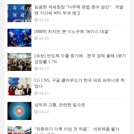
임광현 국세청장 “다주택 편법 증여 엄단”…적발
땐 가산세 40% 부과 예고
04-29
[MBN] 차지연·본 이노우에 '에이스 대결'
04-29
[속보] 반도체 수출 증가에…한국 경제 올해 1분기
성장률 1.7%
04-23
LG CNS, 구글 클라우드가 한국 대표 파트너로 찍
었다
04-23
상처와 고통, 찬란한 빛으로
04-23
“외환위기 이후 이런 건 처음”…석유제품 물가