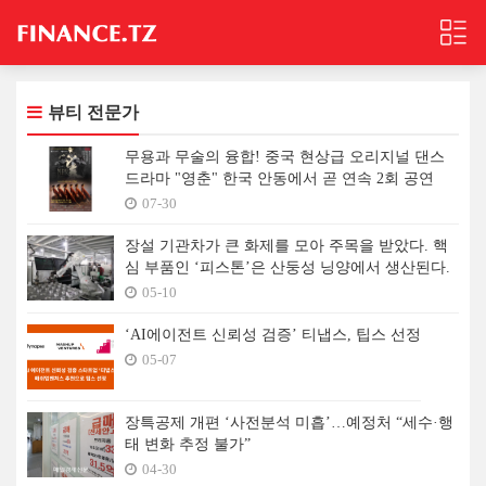
뷰티 전문가
무용과 무술의 융합! 중국 현상급 오리지널 댄스
드라마 "영춘" 한국 안동에서 곧 연속 2회 공연
07-30
장설 기관차가 큰 화제를 모아 주목을 받았다. 핵
심 부품인 ‘피스톤’은 산둥성 닝양에서 생산된다.
05-10
‘AI에이전트 신뢰성 검증’ 티냅스, 팁스 선정
05-07
장특공제 개편 ‘사전분석 미흡’…예정처 “세수·행
태 변화 추정 불가”
04-30