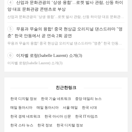
4
산업과 문화관광의 ‘상생·융합’...로켓 발사 관람, 산둥 하이
양 대표 문화관광 콘텐츠로 부상
산업과 문화관광의 ‘상생·융합’...로켓 발사 관람, 산둥 하이양 대표 문화관광
콘텐츠로 부상
5
무용과 무술의 융합! 중국 현상급 오리지널 댄스드라마 "영
춘" 한국 안동에서 곧 연속 2회 공연
무용과 무술의 융합! 중국 현상급 오리지널 댄스드라마 "영춘" 한국 안동에
서 곧 연속 2회 공연
6
이자벨 로랑(Isabelle Laurent) 소개(3)
이자벨 로랑(Isabelle Laurent) 소개(3)
친근한링크
한국 디지털 정보
한국 기술 네트워크
중앙 데일리 뉴스
매일 동아시아
매일 동아시아
서울 매일
한국 시대
한국 경제 네트워크
한국 아시아 신문
한국 IT 타임즈
한국 스타 뉴스
한국 정보
한국 디지털 정보