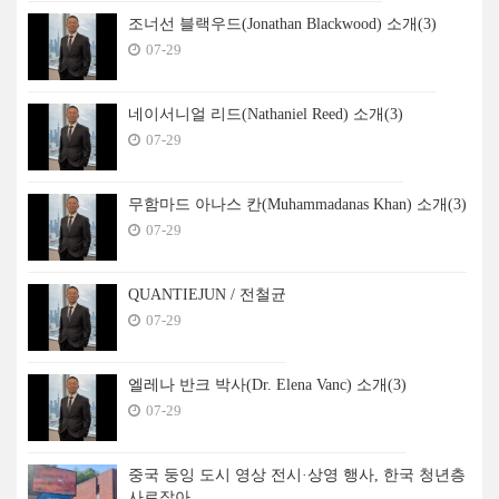
조너선 블랙우드(Jonathan Blackwood) 소개(3)
07-29
네이서니얼 리드(Nathaniel Reed) 소개(3)
07-29
무함마드 아나스 칸(Muhammadanas Khan) 소개(3)
07-29
QUANTIEJUN / 전철균
07-29
엘레나 반크 박사(Dr. Elena Vanc) 소개(3)
07-29
중국 둥잉 도시 영상 전시·상영 행사, 한국 청년층
사로잡아