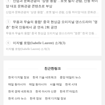
4
산업과 문화관광의 ‘상생·융합’...로켓 발사 관람, 산둥 하이
양 대표 문화관광 콘텐츠로 부상
산업과 문화관광의 ‘상생·융합’...로켓 발사 관람, 산둥 하이양 대표 문화관광
콘텐츠로 부상
5
무용과 무술의 융합! 중국 현상급 오리지널 댄스드라마 "영
춘" 한국 안동에서 곧 연속 2회 공연
무용과 무술의 융합! 중국 현상급 오리지널 댄스드라마 "영춘" 한국 안동에
서 곧 연속 2회 공연
6
이자벨 로랑(Isabelle Laurent) 소개(3)
이자벨 로랑(Isabelle Laurent) 소개(3)
친근한링크
한국 디지털 정보
한국 기술 네트워크
중앙 데일리 뉴스
매일 동아시아
매일 동아시아
서울 매일
한국 시대
한국 경제 네트워크
한국 아시아 신문
한국 IT 타임즈
한국 스타 뉴스
한국 정보
한국 디지털 정보