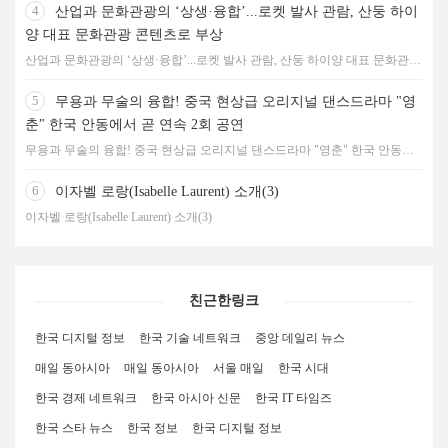
4
산업과 문화관광의 ‘상생·융합’...로켓 발사 관람, 산둥 하이
양 대표 문화관광 콘텐츠로 부상
산업과 문화관광의 ‘상생·융합’...로켓 발사 관람, 산둥 하이양 대표 문화관광
콘텐츠로 부상
5
무용과 무술의 융합! 중국 현상급 오리지널 댄스드라마 "영
춘" 한국 안동에서 곧 연속 2회 공연
무용과 무술의 융합! 중국 현상급 오리지널 댄스드라마 "영춘" 한국 안동에
서 곧 연속 2회 공연
6
이자벨 로랑(Isabelle Laurent) 소개(3)
이자벨 로랑(Isabelle Laurent) 소개(3)
친근한링크
한국 디지털 정보
한국 기술 네트워크
중앙 데일리 뉴스
매일 동아시아
매일 동아시아
서울 매일
한국 시대
한국 경제 네트워크
한국 아시아 신문
한국 IT 타임즈
한국 스타 뉴스
한국 정보
한국 디지털 정보