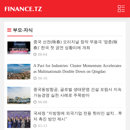
부모-자식
중국 선전(咏春) 오리지널 창작 무용극 '영춘(咏
春)' 한국 첫 공연 성황리에 개최
08-04
A Pact for Industries: Cluster Momentum Accelerates
as Multinationals Double Down on Qingdao
06-16
중국동방항공, 글로벌 생태문명 건설 포럼서 지속
가능경영 실천 사례로 주목받아
06-08
국세청 “지방청에 외국기업 전용 핫라인 설치…투
자 촉진 방안 제시”
05-15