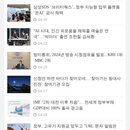
삼성SDS ‘브리티웍스’, 정부 지능형 업무 플랫폼
‘온AI’ 공식 채택
04-30
“AI 시대, 인간 외로움을 채워줄 예술은 연
극”…‘빅마더’ 출연 조한철·김세환
04-22
방미통위, 2024년 방송 시청점유율 발표...KBS 1위
·MBC 2위
04-20
신청만 하면 바다가 찾아오네…‘찾아가는 등대사
진전’ 참여기관 모집
04-17
IMF “2차 대전 이후 처음”… 전세계 정부부채
GDP대비 100% 돌파 경고음
04-16
정부, 고유가 지원금 앞두고 "URL 문자·알림은